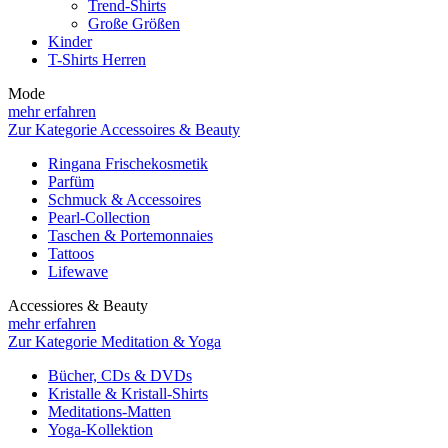
Trend-Shirts
Große Größen
Kinder
T-Shirts Herren
Mode
mehr erfahren
Zur Kategorie Accessoires & Beauty
Ringana Frischekosmetik
Parfüm
Schmuck & Accessoires
Pearl-Collection
Taschen & Portemonnaies
Tattoos
Lifewave
Accessiores & Beauty
mehr erfahren
Zur Kategorie Meditation & Yoga
Bücher, CDs & DVDs
Kristalle & Kristall-Shirts
Meditations-Matten
Yoga-Kollektion