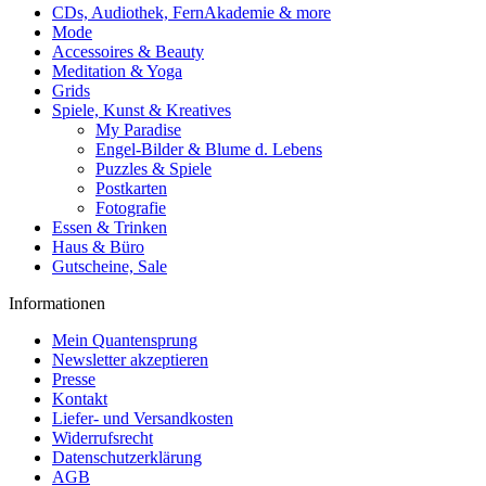
CDs, Audiothek, FernAkademie & more
Mode
Accessoires & Beauty
Meditation & Yoga
Grids
Spiele, Kunst & Kreatives
My Paradise
Engel-Bilder & Blume d. Lebens
Puzzles & Spiele
Postkarten
Fotografie
Essen & Trinken
Haus & Büro
Gutscheine, Sale
Informationen
Mein Quantensprung
Newsletter akzeptieren
Presse
Kontakt
Liefer- und Versandkosten
Widerrufsrecht
Datenschutzerklärung
AGB