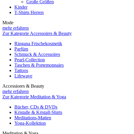
Große Größen
Kinder
T-Shirts Herren
Mode
mehr erfahren
Zur Kategorie Accessoires & Beauty
Ringana Frischekosmetik
Parfüm
Schmuck & Accessoires
Pearl-Collection
Taschen & Portemonnaies
Tattoos
Lifewave
Accessiores & Beauty
mehr erfahren
Zur Kategorie Meditation & Yoga
Bücher, CDs & DVDs
Kristalle & Kristall-Shirts
Meditations-Matten
Yoga-Kollektion
Meditation & Yoga