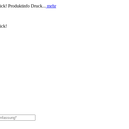
ück! Produktinfo Druck...
mehr
ück!