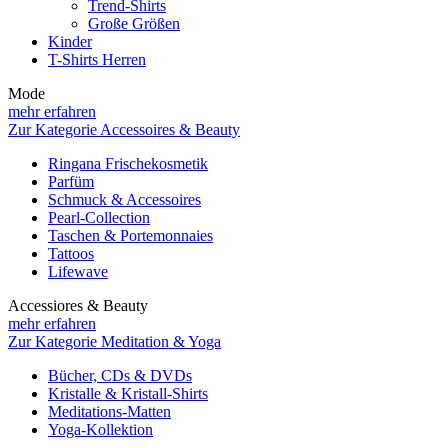
Trend-Shirts
Große Größen
Kinder
T-Shirts Herren
Mode
mehr erfahren
Zur Kategorie Accessoires & Beauty
Ringana Frischekosmetik
Parfüm
Schmuck & Accessoires
Pearl-Collection
Taschen & Portemonnaies
Tattoos
Lifewave
Accessiores & Beauty
mehr erfahren
Zur Kategorie Meditation & Yoga
Bücher, CDs & DVDs
Kristalle & Kristall-Shirts
Meditations-Matten
Yoga-Kollektion