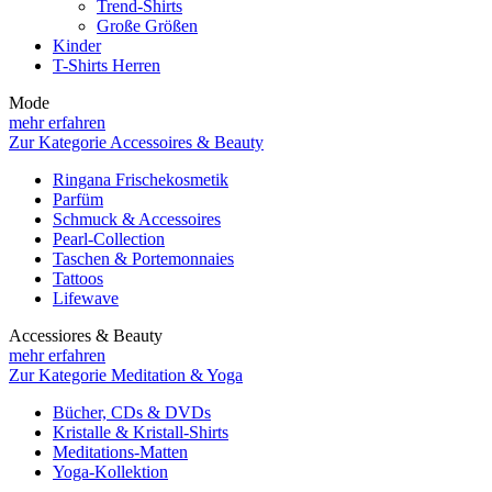
Trend-Shirts
Große Größen
Kinder
T-Shirts Herren
Mode
mehr erfahren
Zur Kategorie Accessoires & Beauty
Ringana Frischekosmetik
Parfüm
Schmuck & Accessoires
Pearl-Collection
Taschen & Portemonnaies
Tattoos
Lifewave
Accessiores & Beauty
mehr erfahren
Zur Kategorie Meditation & Yoga
Bücher, CDs & DVDs
Kristalle & Kristall-Shirts
Meditations-Matten
Yoga-Kollektion