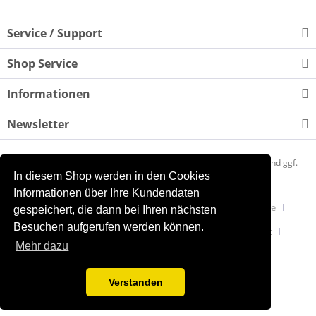
Service / Support
Shop Service
Informationen
Newsletter
* Alle Preise inkl. gesetzl. Mehrwertsteuer zzgl.
Versandkosten
und ggf.
In diesem Shop werden in den Cookies
Nachnahmegebühren, wenn nicht anders beschrieben
Informationen über Ihre Kundendaten
Mein Quantensprung
Newsletter akzeptieren
Presse
gespeichert, die dann bei Ihren nächsten
Besuchen aufgerufen werden können.
Kontakt
Liefer- und Versandkosten
Widerrufsrecht
Mehr dazu
Datenschutzerklärung
AGB
Impressum
Realisiert mit Shopware
Verstanden