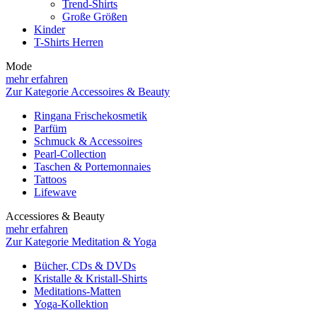
Trend-Shirts
Große Größen
Kinder
T-Shirts Herren
Mode
mehr erfahren
Zur Kategorie Accessoires & Beauty
Ringana Frischekosmetik
Parfüm
Schmuck & Accessoires
Pearl-Collection
Taschen & Portemonnaies
Tattoos
Lifewave
Accessiores & Beauty
mehr erfahren
Zur Kategorie Meditation & Yoga
Bücher, CDs & DVDs
Kristalle & Kristall-Shirts
Meditations-Matten
Yoga-Kollektion