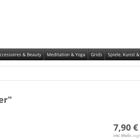
ccessoires & Beauty
Meditation & Yoga
Grids
Spiele, Kunst &
er"
7,90 €
inkl. MwSt.
zzg