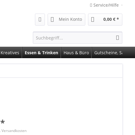
Service/Hilfe
Mein Konto
0,00 € *
 Kreatives
Essen & Trinken
Haus & Büro
Gutscheine, Sale
 *
l. Versandkosten