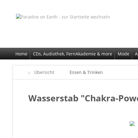
Home
CDs, Audiothek, FernAkademie & more
Mode
A
Übersicht
Essen & Trinken
Wasserstab "Chakra-Pow