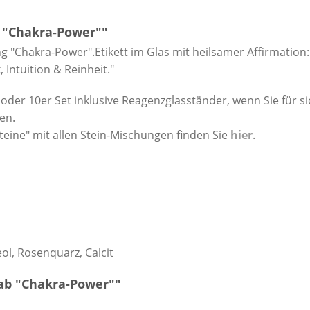
 "Chakra-Power""
"Chakra-Power".Etikett im Glas mit heilsamer Affirmation: 
Intuition & Reinheit."
r oder 10er Set inklusive Reagenzglasständer, wenn Sie für s
en.
eine" mit allen Stein-Mischungen finden Sie
hier
.
eol, Rosenquarz, Calcit
ab "Chakra-Power""