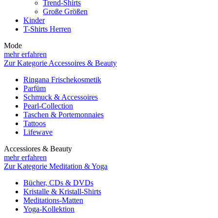
Trend-Shirts
Große Größen
Kinder
T-Shirts Herren
Mode
mehr erfahren
Zur Kategorie Accessoires & Beauty
Ringana Frischekosmetik
Parfüm
Schmuck & Accessoires
Pearl-Collection
Taschen & Portemonnaies
Tattoos
Lifewave
Accessiores & Beauty
mehr erfahren
Zur Kategorie Meditation & Yoga
Bücher, CDs & DVDs
Kristalle & Kristall-Shirts
Meditations-Matten
Yoga-Kollektion