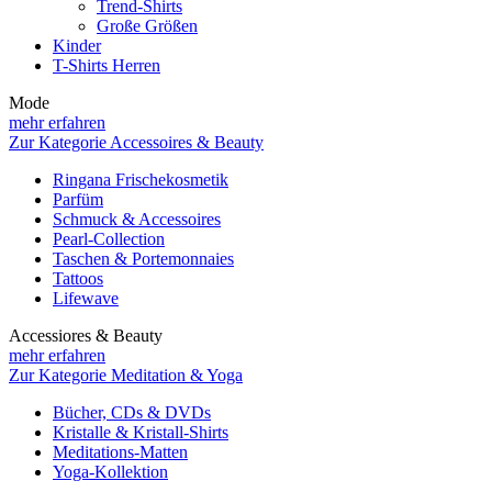
Trend-Shirts
Große Größen
Kinder
T-Shirts Herren
Mode
mehr erfahren
Zur Kategorie Accessoires & Beauty
Ringana Frischekosmetik
Parfüm
Schmuck & Accessoires
Pearl-Collection
Taschen & Portemonnaies
Tattoos
Lifewave
Accessiores & Beauty
mehr erfahren
Zur Kategorie Meditation & Yoga
Bücher, CDs & DVDs
Kristalle & Kristall-Shirts
Meditations-Matten
Yoga-Kollektion