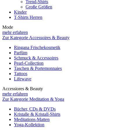
Trend-Shirts
Große Größen
Kinder
T-Shirts Herren
Mode
mehr erfahren
Zur Kategorie Accessoires & Beauty
Ringana Frischekosmetik
Parfüm
Schmuck & Accessoires
Pearl-Collection
Taschen & Portemonnaies
Tattoos
Lifewave
Accessiores & Beauty
mehr erfahren
Zur Kategorie Meditation & Yoga
Bücher, CDs & DVDs
Kristalle & Kristall-Shirts
Meditations-Matten
Yoga-Kollektion