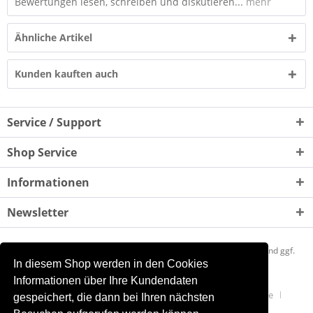
Bewertungen lesen, schreiben und diskutieren...
mehr
Ähnliche Artikel
Kunden kauften auch
Service / Support
Shop Service
Informationen
Newsletter
* Alle Preise inkl. gesetzl. Mehrwertsteuer zzgl.
Versandkosten
und ggf.
In diesem Shop werden in den Cookies
Nachnahmegebühren, wenn nicht anders beschrieben
Informationen über Ihre Kundendaten
Mein Quantensprung
Newsletter akzeptieren
Presse
gespeichert, die dann bei Ihren nächsten