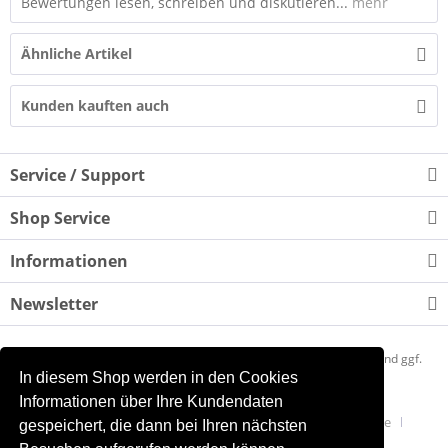
Bewertungen lesen, schreiben und diskutieren...
mehr
Ähnliche Artikel
Kunden kauften auch
Service / Support
Shop Service
Informationen
Newsletter
* Alle Preise inkl. gesetzl. Mehrwertsteuer zzgl.
Versandkosten
und ggf.
In diesem Shop werden in den Cookies
Nachnahmegebühren, wenn nicht anders beschrieben
Informationen über Ihre Kundendaten
Mein Quantensprung
Newsletter akzeptieren
Presse
gespeichert, die dann bei Ihren nächsten