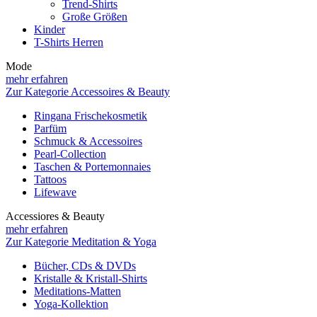
Trend-Shirts
Große Größen
Kinder
T-Shirts Herren
Mode
mehr erfahren
Zur Kategorie Accessoires & Beauty
Ringana Frischekosmetik
Parfüm
Schmuck & Accessoires
Pearl-Collection
Taschen & Portemonnaies
Tattoos
Lifewave
Accessiores & Beauty
mehr erfahren
Zur Kategorie Meditation & Yoga
Bücher, CDs & DVDs
Kristalle & Kristall-Shirts
Meditations-Matten
Yoga-Kollektion