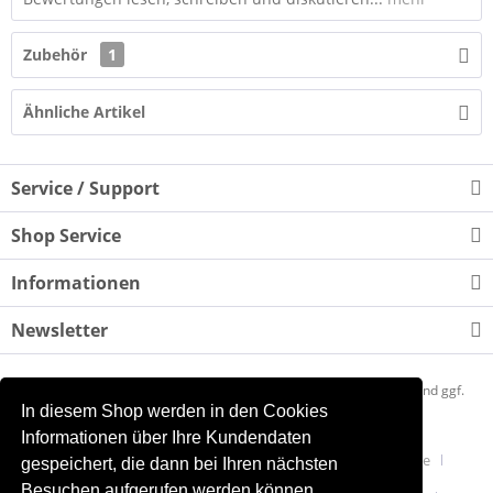
Zubehör
1
Ähnliche Artikel
Service / Support
Shop Service
Informationen
Newsletter
* Alle Preise inkl. gesetzl. Mehrwertsteuer zzgl.
Versandkosten
und ggf.
In diesem Shop werden in den Cookies
Nachnahmegebühren, wenn nicht anders beschrieben
Informationen über Ihre Kundendaten
Mein Quantensprung
Newsletter akzeptieren
Presse
gespeichert, die dann bei Ihren nächsten
Besuchen aufgerufen werden können.