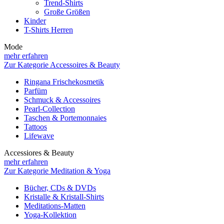
Trend-Shirts
Große Größen
Kinder
T-Shirts Herren
Mode
mehr erfahren
Zur Kategorie Accessoires & Beauty
Ringana Frischekosmetik
Parfüm
Schmuck & Accessoires
Pearl-Collection
Taschen & Portemonnaies
Tattoos
Lifewave
Accessiores & Beauty
mehr erfahren
Zur Kategorie Meditation & Yoga
Bücher, CDs & DVDs
Kristalle & Kristall-Shirts
Meditations-Matten
Yoga-Kollektion